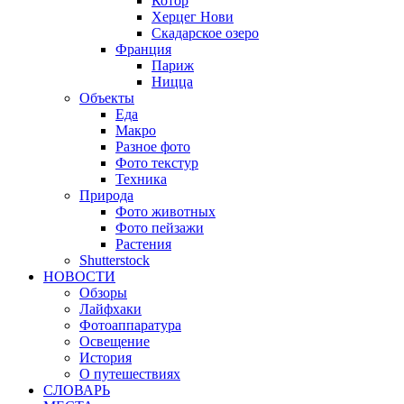
Котор
Херцег Нови
Скадарское озеро
Франция
Париж
Ницца
Объекты
Еда
Макро
Разное фото
Фото текстур
Техника
Природа
Фото животных
Фото пейзажи
Растения
Shutterstock
НОВОСТИ
Обзоры
Лайфхаки
Фотоаппаратура
Освещение
История
О путешествиях
CЛОВАРЬ