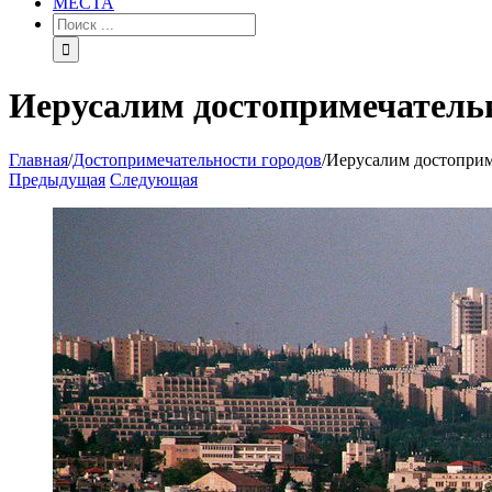
МЕСТА
Иерусалим достопримечатель
Главная
/
Достопримечательности городов
/
Иерусалим достоприм
Предыдущая
Следующая