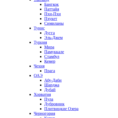
Бангкок
Паттайя
Пхи-Пхи
Пхукет
Симиланы
Тунис
Дугга
Эль-Джем
Турция
Мира
Памуккале
Стамбул
Кемер
Чехия
Прага
ОАЭ
Абу-Даби
Шарджа
Дубай
Хорватия
Пула
Дубровник
Плитвицкие Озера
Черногория