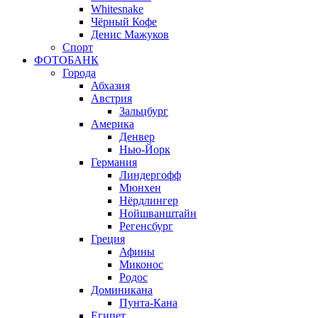
Whitesnake
Чёрный Кофе
Денис Мажуков
Спорт
ФОТОБАНК
Города
Абхазия
Австрия
Зальцбург
Америка
Денвер
Нью-Йорк
Германия
Линдергофф
Мюнхен
Нёрдлингер
Нойшванштайн
Регенсбург
Греция
Афины
Миконос
Родос
Доминикана
Пунта-Кана
Египет