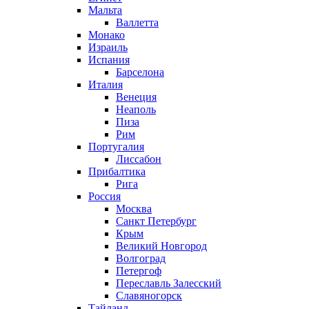
Мальта
Валлетта
Монако
Израиль
Испания
Барселона
Италия
Венеция
Неаполь
Пиза
Рим
Португалия
Лиссабон
Прибалтика
Рига
Россия
Москва
Санкт Петербург
Крым
Великий Новгород
Волгоград
Петергоф
Переславль Залесский
Славяногорск
Тайланд