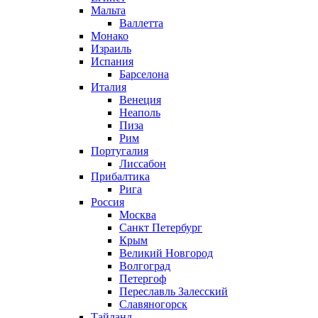
Мальта
Валлетта
Монако
Израиль
Испания
Барселона
Италия
Венеция
Неаполь
Пиза
Рим
Португалия
Лиссабон
Прибалтика
Рига
Россия
Москва
Санкт Петербург
Крым
Великий Новгород
Волгоград
Петергоф
Переславль Залесский
Славяногорск
Тайланд