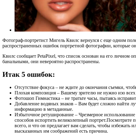
Фотограф-портретист Мигель Квилс вернулся с еще одним поле
распространенных ошибок портретной фотографии, которые он в
Квилс сообщает PetaPixel, что список основан на его личном 
банальными, они невероятно распространены.
Итак 5 ошибок:
Отсутствие фокуса – не ждите до окончания съемки, чтоб
Плохая композиция – Вашему зрителю не нужно изо всех с
Фотошоп Гимнастика – не тратьте часы, пытаясь исправи
Добавление водяных знаков – Вам будет сложно найти л
информацию в метаданные.
Избыточное ретуширование – Чрезмерное использование т
способов испортить великолепный портрет.Посмотрите по
всего, и что он предлагает вам сделать, чтобы избежать 
высказанных им соображений есть причина.