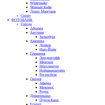
Whitesnake
Чёрный Кофе
Денис Мажуков
Спорт
ФОТОБАНК
Города
Абхазия
Австрия
Зальцбург
Америка
Денвер
Нью-Йорк
Германия
Линдергофф
Мюнхен
Нёрдлингер
Нойшванштайн
Регенсбург
Греция
Афины
Миконос
Родос
Доминикана
Пунта-Кана
Египет