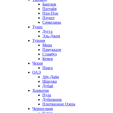
Бангкок
Паттайя
Пхи-Пхи
Пхукет
Симиланы
Тунис
Дугга
Эль-Джем
Турция
Мира
Памуккале
Стамбул
Кемер
Чехия
Прага
ОАЭ
Абу-Даби
Шарджа
Дубай
Хорватия
Пула
Дубровник
Плитвицкие Озера
Черногория