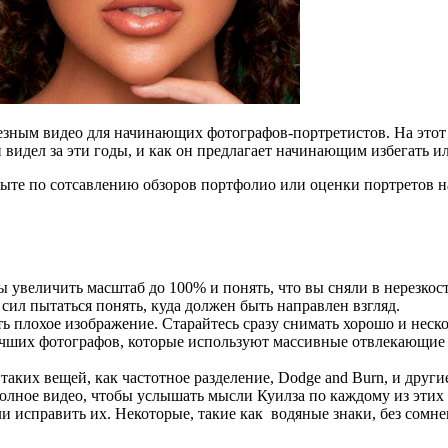
зным видео для начинающих фотографов-портретистов. На этот 
идел за эти годы, и как он предлагает начинающим избегать ил
опыте по сотсавлению обзоров портфолио или оценки портретов н
ы увеличить масштаб до 100% и понять, что вы сняли в нерезкос
ил пытаться понять, куда должен быть направлен взгляд.
ть плохое изображение. Старайтесь сразу снимать хорошо и неск
учших фотографов, которые используют массивные отвлекающие 
аких вещей, как частотное разделение, Dodge and Burn, и друг
лное видео, чтобы услышать мысли Куилза по каждому из этих п
или исправить их. Некоторые, такие как водяные знаки, без сомн