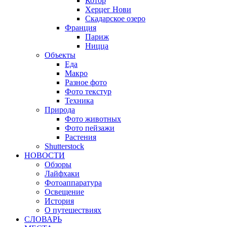
Котор
Херцег Нови
Скадарское озеро
Франция
Париж
Ницца
Объекты
Еда
Макро
Разное фото
Фото текстур
Техника
Природа
Фото животных
Фото пейзажи
Растения
Shutterstock
НОВОСТИ
Обзоры
Лайфхаки
Фотоаппаратура
Освещение
История
О путешествиях
CЛОВАРЬ