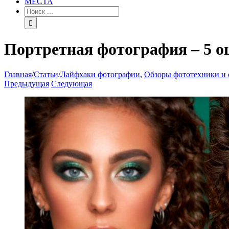
МЕСТА
Портретная фотография – 5 
Главная
/
Статьи
/
Лайфхаки фотографии
,
Обзоры фототехники и 
Предыдущая
Следующая