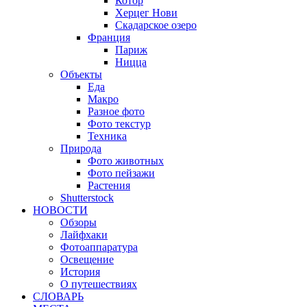
Котор
Херцег Нови
Скадарское озеро
Франция
Париж
Ницца
Объекты
Еда
Макро
Разное фото
Фото текстур
Техника
Природа
Фото животных
Фото пейзажи
Растения
Shutterstock
НОВОСТИ
Обзоры
Лайфхаки
Фотоаппаратура
Освещение
История
О путешествиях
CЛОВАРЬ