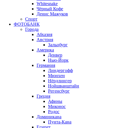
Whitesnake
Чёрный Кофе
Денис Мажуков
Спорт
ФОТОБАНК
Города
Абхазия
Австрия
Зальцбург
Америка
Денвер
Нью-Йорк
Германия
Линдергофф
Мюнхен
Нёрдлингер
Нойшванштайн
Регенсбург
Греция
Афины
Миконос
Родос
Доминикана
Пунта-Кана
Египет