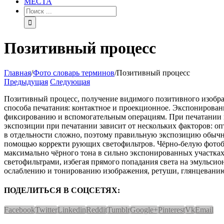
МЕСТА
Позитивный процесс
Главная
/
Фото словарь терминов
/
Позитивный процесс
Предыдущая
Следующая
Позитивный процесс, получение видимого позитивного изображ
способа печатания: контактное и проекционное. Экспонирован
фиксированию и вспомогательным операциям. При печатании п
экспозиции при печатании зависит от нескольких факторов: оп
в отдельности сложно, поэтому правильную экспозицию обычн
помощью корректи рующих светофильтров. Чёрно-белую фотобу
максимально чёрного тона в сильно экспонированных участках
светофильтрами, избегая прямого попадания света на эмульси
ослаблению и тонированию изображения, ретуши, глянцевани
ПОДЕЛИТЬСЯ В СОЦСЕТЯХ:
Facebook
Twitter
Linkedin
Reddit
Tumblr
Google+
Pinterest
Vk
Email