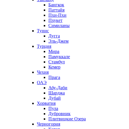
Бангкок
Паттайя
Пхи-Пхи
Пхукет
Симиланы
Тунис
Дугга
Эль-Джем
Турция
Мира
Памуккале
Стамбул
Кемер
Чехия
Прага
ОАЭ
Абу-Даби
Шарджа
Дубай
Хорватия
Пула
Дубровник
Плитвицкие Озера
Черногория