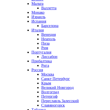
Мальта
Валлетта
Монако
Израиль
Испания
Барселона
Италия
Венеция
Неаполь
Пиза
Рим
Португалия
Лиссабон
Прибалтика
Рига
Россия
Москва
Санкт Петербург
Крым
Великий Новгород
Волгоград
Петергоф
Переславль Залесский
Славяногорск
Тайланд