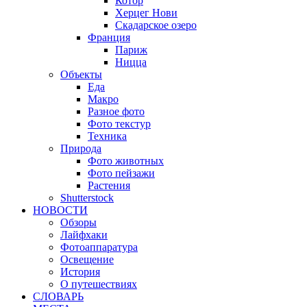
Котор
Херцег Нови
Скадарское озеро
Франция
Париж
Ницца
Объекты
Еда
Макро
Разное фото
Фото текстур
Техника
Природа
Фото животных
Фото пейзажи
Растения
Shutterstock
НОВОСТИ
Обзоры
Лайфхаки
Фотоаппаратура
Освещение
История
О путешествиях
CЛОВАРЬ