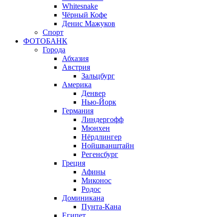
Whitesnake
Чёрный Кофе
Денис Мажуков
Спорт
ФОТОБАНК
Города
Абхазия
Австрия
Зальцбург
Америка
Денвер
Нью-Йорк
Германия
Линдергофф
Мюнхен
Нёрдлингер
Нойшванштайн
Регенсбург
Греция
Афины
Миконос
Родос
Доминикана
Пунта-Кана
Египет