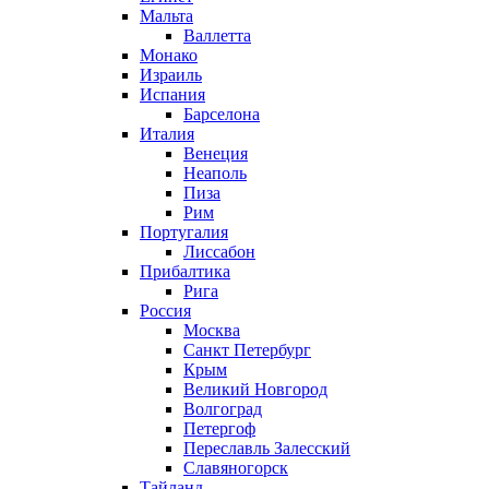
Мальта
Валлетта
Монако
Израиль
Испания
Барселона
Италия
Венеция
Неаполь
Пиза
Рим
Португалия
Лиссабон
Прибалтика
Рига
Россия
Москва
Санкт Петербург
Крым
Великий Новгород
Волгоград
Петергоф
Переславль Залесский
Славяногорск
Тайланд