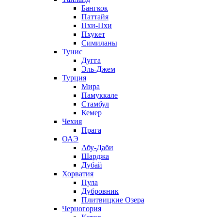
Бангкок
Паттайя
Пхи-Пхи
Пхукет
Симиланы
Тунис
Дугга
Эль-Джем
Турция
Мира
Памуккале
Стамбул
Кемер
Чехия
Прага
ОАЭ
Абу-Даби
Шарджа
Дубай
Хорватия
Пула
Дубровник
Плитвицкие Озера
Черногория