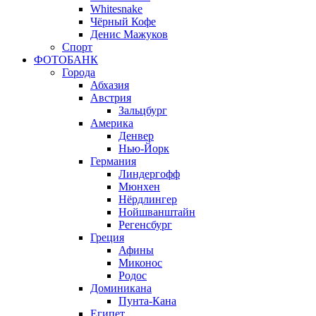
Whitesnake
Чёрный Кофе
Денис Мажуков
Спорт
ФОТОБАНК
Города
Абхазия
Австрия
Зальцбург
Америка
Денвер
Нью-Йорк
Германия
Линдергофф
Мюнхен
Нёрдлингер
Нойшванштайн
Регенсбург
Греция
Афины
Миконос
Родос
Доминикана
Пунта-Кана
Египет