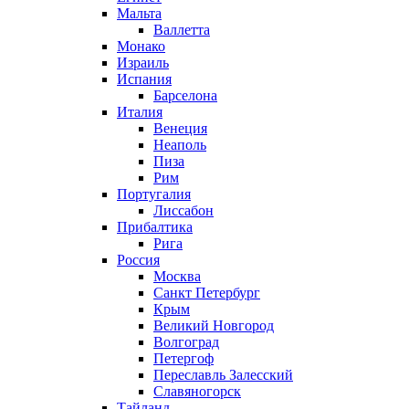
Мальта
Валлетта
Монако
Израиль
Испания
Барселона
Италия
Венеция
Неаполь
Пиза
Рим
Португалия
Лиссабон
Прибалтика
Рига
Россия
Москва
Санкт Петербург
Крым
Великий Новгород
Волгоград
Петергоф
Переславль Залесский
Славяногорск
Тайланд