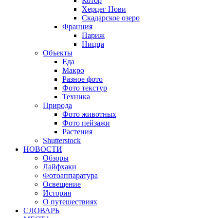
Котор
Херцег Нови
Скадарское озеро
Франция
Париж
Ницца
Объекты
Еда
Макро
Разное фото
Фото текстур
Техника
Природа
Фото животных
Фото пейзажи
Растения
Shutterstock
НОВОСТИ
Обзоры
Лайфхаки
Фотоаппаратура
Освещение
История
О путешествиях
CЛОВАРЬ