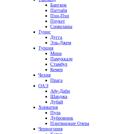
Бангкок
Паттайя
Пхи-Пхи
Пхукет
Симиланы
Тунис
Дугга
Эль-Джем
Турция
Мира
Памуккале
Стамбул
Кемер
Чехия
Прага
ОАЭ
Абу-Даби
Шарджа
Дубай
Хорватия
Пула
Дубровник
Плитвицкие Озера
Черногория