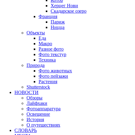
Котор
Херцег Нови
Скадарское озеро
Франция
Париж
Ницца
Объекты
Еда
Макро
Разное фото
Фото текстур
Техника
Природа
Фото животных
Фото пейзажи
Растения
Shutterstock
НОВОСТИ
Обзоры
Лайфхаки
Фотоаппаратура
Освещение
История
О путешествиях
CЛОВАРЬ