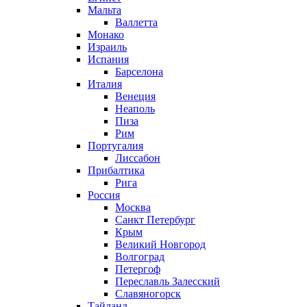
Мальта
Валлетта
Монако
Израиль
Испания
Барселона
Италия
Венеция
Неаполь
Пиза
Рим
Португалия
Лиссабон
Прибалтика
Рига
Россия
Москва
Санкт Петербург
Крым
Великий Новгород
Волгоград
Петергоф
Переславль Залесский
Славяногорск
Тайланд