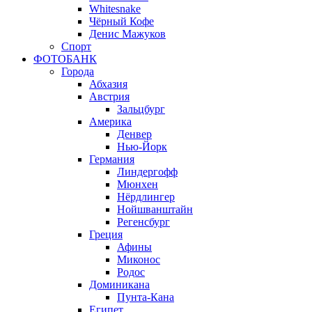
Whitesnake
Чёрный Кофе
Денис Мажуков
Спорт
ФОТОБАНК
Города
Абхазия
Австрия
Зальцбург
Америка
Денвер
Нью-Йорк
Германия
Линдергофф
Мюнхен
Нёрдлингер
Нойшванштайн
Регенсбург
Греция
Афины
Миконос
Родос
Доминикана
Пунта-Кана
Египет