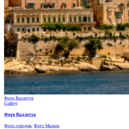
Фото Валлетта
Gallery
Фото Валлетта
Фото городов
,
Фото Мальта