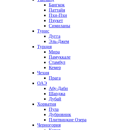
Бангкок
Паттайя
Пхи-Пхи
Пхукет
Симиланы
Тунис
Дугга
Эль-Джем
Турция
Мира
Памуккале
Стамбул
Кемер
Чехия
Прага
ОАЭ
Абу-Даби
Шарджа
Дубай
Хорватия
Пула
Дубровник
Плитвицкие Озера
Черногория