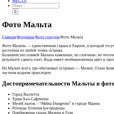
МЕСТА
Фото Мальта
Главная
/
Фотобанк
/
Фото городов
/
Фото Мальта
Фото Мальты — единственная страна в Европе, в которой отсут
доступны из любой точки острова.
Большинство пляжей Мальты каменные, не галечные, не песочны
результате сдвига плит. Вода имеет необыкновенны цвет и про
На Мальте всего три обитаемых островах — Мальте, Гозои Ком
частном водном транспорте.
Достопримечательности Мальты в фот
Город Валлетта
Храм Хал-Сафлиени
Музей пыток – “Mdina Dungeons” в городе Мдина
Ротонда Успения Богородицы
Прибрежные скалы Мальты и Гозо