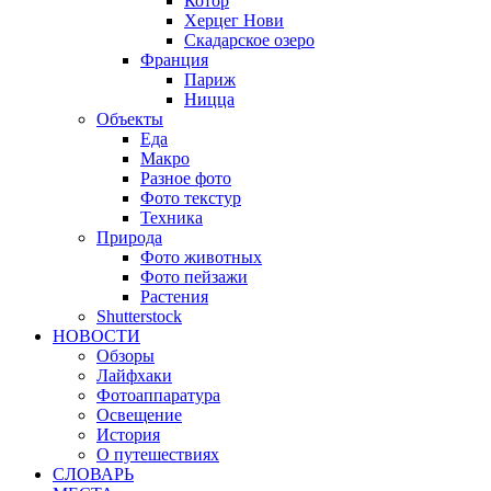
Котор
Херцег Нови
Скадарское озеро
Франция
Париж
Ницца
Объекты
Еда
Макро
Разное фото
Фото текстур
Техника
Природа
Фото животных
Фото пейзажи
Растения
Shutterstock
НОВОСТИ
Обзоры
Лайфхаки
Фотоаппаратура
Освещение
История
О путешествиях
CЛОВАРЬ