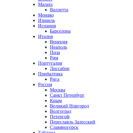
Мальта
Валлетта
Монако
Израиль
Испания
Барселона
Италия
Венеция
Неаполь
Пиза
Рим
Португалия
Лиссабон
Прибалтика
Рига
Россия
Москва
Санкт Петербург
Крым
Великий Новгород
Волгоград
Петергоф
Переславль Залесский
Славяногорск
Тайланд