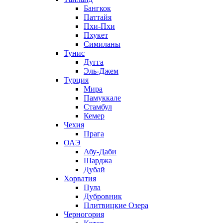
Бангкок
Паттайя
Пхи-Пхи
Пхукет
Симиланы
Тунис
Дугга
Эль-Джем
Турция
Мира
Памуккале
Стамбул
Кемер
Чехия
Прага
ОАЭ
Абу-Даби
Шарджа
Дубай
Хорватия
Пула
Дубровник
Плитвицкие Озера
Черногория