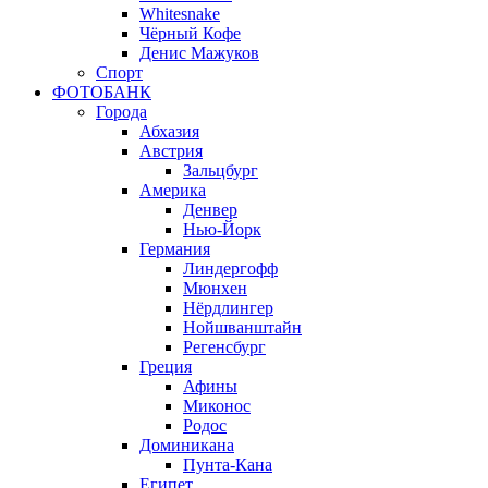
Whitesnake
Чёрный Кофе
Денис Мажуков
Спорт
ФОТОБАНК
Города
Абхазия
Австрия
Зальцбург
Америка
Денвер
Нью-Йорк
Германия
Линдергофф
Мюнхен
Нёрдлингер
Нойшванштайн
Регенсбург
Греция
Афины
Миконос
Родос
Доминикана
Пунта-Кана
Египет