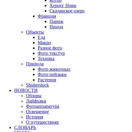
Котор
Херцег Нови
Скадарское озеро
Франция
Париж
Ницца
Объекты
Еда
Макро
Разное фото
Фото текстур
Техника
Природа
Фото животных
Фото пейзажи
Растения
Shutterstock
НОВОСТИ
Обзоры
Лайфхаки
Фотоаппаратура
Освещение
История
О путешествиях
CЛОВАРЬ