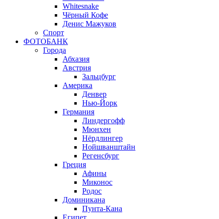
Whitesnake
Чёрный Кофе
Денис Мажуков
Спорт
ФОТОБАНК
Города
Абхазия
Австрия
Зальцбург
Америка
Денвер
Нью-Йорк
Германия
Линдергофф
Мюнхен
Нёрдлингер
Нойшванштайн
Регенсбург
Греция
Афины
Миконос
Родос
Доминикана
Пунта-Кана
Египет