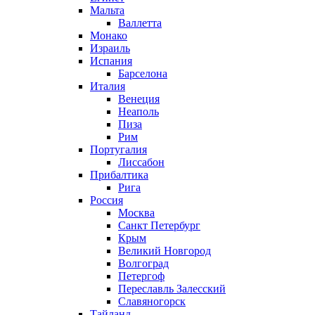
Мальта
Валлетта
Монако
Израиль
Испания
Барселона
Италия
Венеция
Неаполь
Пиза
Рим
Португалия
Лиссабон
Прибалтика
Рига
Россия
Москва
Санкт Петербург
Крым
Великий Новгород
Волгоград
Петергоф
Переславль Залесский
Славяногорск
Тайланд