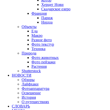
Котор
Херцег Нови
Скадарское озеро
Франция
Париж
Ницца
Объекты
Еда
Макро
Разное фото
Фото текстур
Техника
Природа
Фото животных
Фото пейзажи
Растения
Shutterstock
НОВОСТИ
Обзоры
Лайфхаки
Фотоаппаратура
Освещение
История
О путешествиях
CЛОВАРЬ