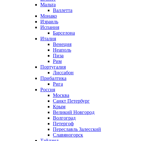
Мальта
Валлетта
Монако
Израиль
Испания
Барселона
Италия
Венеция
Неаполь
Пиза
Рим
Португалия
Лиссабон
Прибалтика
Рига
Россия
Москва
Санкт Петербург
Крым
Великий Новгород
Волгоград
Петергоф
Переславль Залесский
Славяногорск
Тайланд