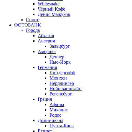
Whitesnake
Чёрный Кофе
Денис Мажуков
Спорт
ФОТОБАНК
Города
Абхазия
Австрия
Зальцбург
Америка
Денвер
Нью-Йорк
Германия
Линдергофф
Мюнхен
Нёрдлингер
Нойшванштайн
Регенсбург
Греция
Афины
Миконос
Родос
Доминикана
Пунта-Кана
Египет