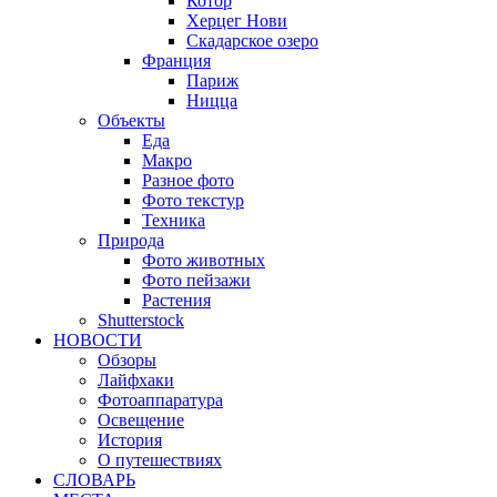
Котор
Херцег Нови
Скадарское озеро
Франция
Париж
Ницца
Объекты
Еда
Макро
Разное фото
Фото текстур
Техника
Природа
Фото животных
Фото пейзажи
Растения
Shutterstock
НОВОСТИ
Обзоры
Лайфхаки
Фотоаппаратура
Освещение
История
О путешествиях
CЛОВАРЬ