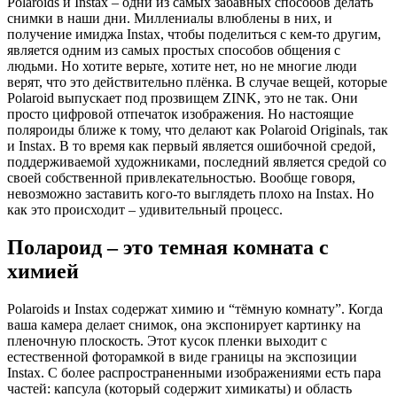
Polaroids и Instax – одни из самых забавных способов делать
снимки в наши дни. Миллениалы влюблены в них, и
получение имиджа Instax, чтобы поделиться с кем-то другим,
является одним из самых простых способов общения с
людьми. Но хотите верьте, хотите нет, но не многие люди
верят, что это действительно плёнка. В случае вещей, которые
Polaroid выпускает под прозвищем ZINK, это не так. Они
просто цифровой отпечаток изображения. Но настоящие
поляроиды ближе к тому, что делают как Polaroid Originals, так
и Instax. В то время как первый является ошибочной средой,
поддерживаемой художниками, последний является средой со
своей собственной привлекательностью. Вообще говоря,
невозможно заставить кого-то выглядеть плохо на Instax. Но
как это происходит – удивительный процесс.
Полароид – это темная комната с
химией
Polaroids и Instax содержат химию и “тёмную комнату”. Когда
ваша камера делает снимок, она экспонирует картинку на
пленочную плоскость. Этот кусок пленки выходит с
естественной фоторамкой в ​​виде границы на экспозиции
Instax. С более распространенными изображениями есть пара
частей: капсула (который содержит химикаты) и область