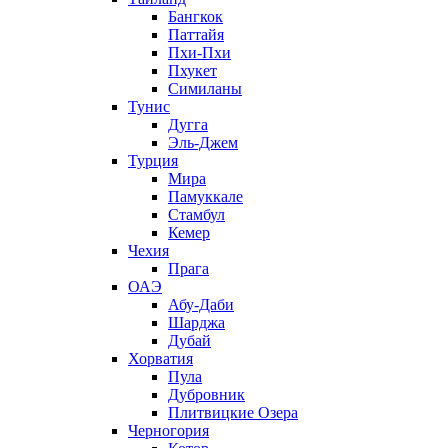
Бангкок
Паттайя
Пхи-Пхи
Пхукет
Симиланы
Тунис
Дугга
Эль-Джем
Турция
Мира
Памуккале
Стамбул
Кемер
Чехия
Прага
ОАЭ
Абу-Даби
Шарджа
Дубай
Хорватия
Пула
Дубровник
Плитвицкие Озера
Черногория