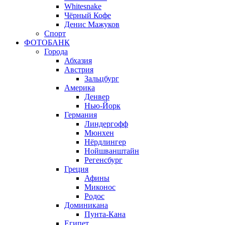
Whitesnake
Чёрный Кофе
Денис Мажуков
Спорт
ФОТОБАНК
Города
Абхазия
Австрия
Зальцбург
Америка
Денвер
Нью-Йорк
Германия
Линдергофф
Мюнхен
Нёрдлингер
Нойшванштайн
Регенсбург
Греция
Афины
Миконос
Родос
Доминикана
Пунта-Кана
Египет