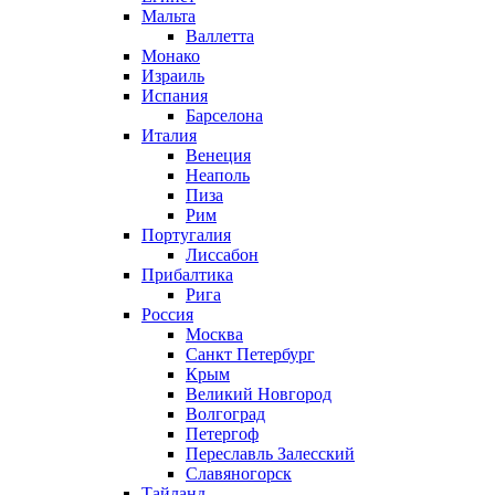
Мальта
Валлетта
Монако
Израиль
Испания
Барселона
Италия
Венеция
Неаполь
Пиза
Рим
Португалия
Лиссабон
Прибалтика
Рига
Россия
Москва
Санкт Петербург
Крым
Великий Новгород
Волгоград
Петергоф
Переславль Залесский
Славяногорск
Тайланд