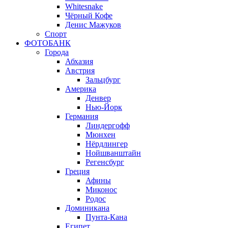
Whitesnake
Чёрный Кофе
Денис Мажуков
Спорт
ФОТОБАНК
Города
Абхазия
Австрия
Зальцбург
Америка
Денвер
Нью-Йорк
Германия
Линдергофф
Мюнхен
Нёрдлингер
Нойшванштайн
Регенсбург
Греция
Афины
Миконос
Родос
Доминикана
Пунта-Кана
Египет