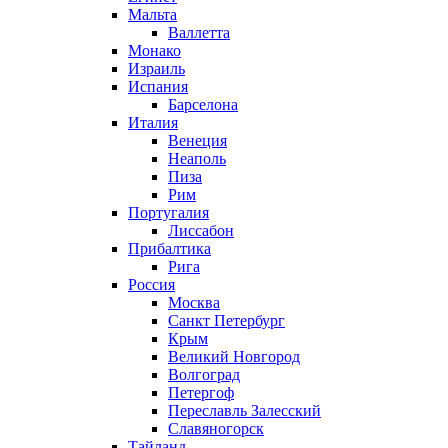
Мальта
Валлетта
Монако
Израиль
Испания
Барселона
Италия
Венеция
Неаполь
Пиза
Рим
Португалия
Лиссабон
Прибалтика
Рига
Россия
Москва
Санкт Петербург
Крым
Великий Новгород
Волгоград
Петергоф
Переславль Залесский
Славяногорск
Тайланд