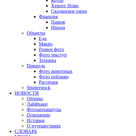
Котор
Херцег Нови
Скадарское озеро
Франция
Париж
Ницца
Объекты
Еда
Макро
Разное фото
Фото текстур
Техника
Природа
Фото животных
Фото пейзажи
Растения
Shutterstock
НОВОСТИ
Обзоры
Лайфхаки
Фотоаппаратура
Освещение
История
О путешествиях
CЛОВАРЬ