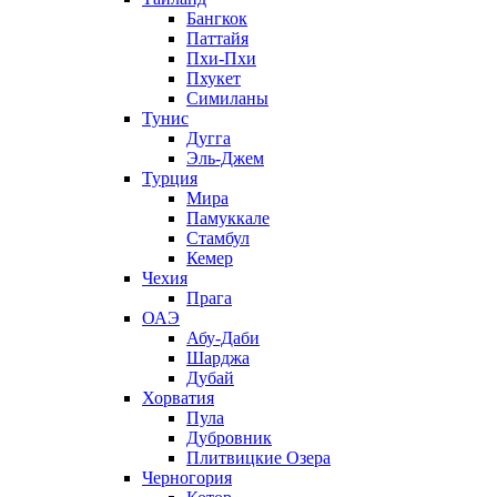
Бангкок
Паттайя
Пхи-Пхи
Пхукет
Симиланы
Тунис
Дугга
Эль-Джем
Турция
Мира
Памуккале
Стамбул
Кемер
Чехия
Прага
ОАЭ
Абу-Даби
Шарджа
Дубай
Хорватия
Пула
Дубровник
Плитвицкие Озера
Черногория