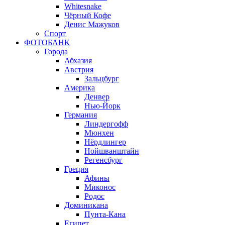
Whitesnake
Чёрный Кофе
Денис Мажуков
Спорт
ФОТОБАНК
Города
Абхазия
Австрия
Зальцбург
Америка
Денвер
Нью-Йорк
Германия
Линдергофф
Мюнхен
Нёрдлингер
Нойшванштайн
Регенсбург
Греция
Афины
Миконос
Родос
Доминикана
Пунта-Кана
Египет