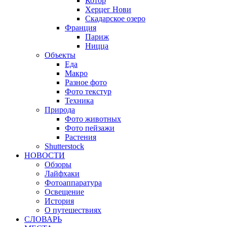
Котор
Херцег Нови
Скадарское озеро
Франция
Париж
Ницца
Объекты
Еда
Макро
Разное фото
Фото текстур
Техника
Природа
Фото животных
Фото пейзажи
Растения
Shutterstock
НОВОСТИ
Обзоры
Лайфхаки
Фотоаппаратура
Освещение
История
О путешествиях
CЛОВАРЬ