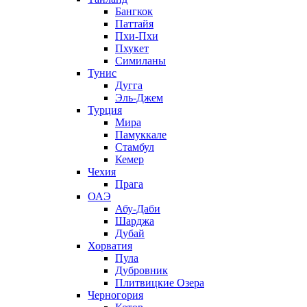
Бангкок
Паттайя
Пхи-Пхи
Пхукет
Симиланы
Тунис
Дугга
Эль-Джем
Турция
Мира
Памуккале
Стамбул
Кемер
Чехия
Прага
ОАЭ
Абу-Даби
Шарджа
Дубай
Хорватия
Пула
Дубровник
Плитвицкие Озера
Черногория