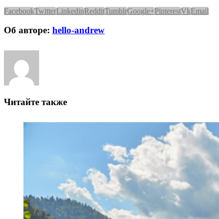
Facebook
Twitter
Linkedin
Reddit
Tumblr
Google+
Pinterest
Vk
Email
Об авторе:
hello-andrew
Читайте также