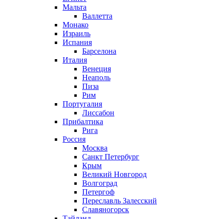
Мальта
Валлетта
Монако
Израиль
Испания
Барселона
Италия
Венеция
Неаполь
Пиза
Рим
Португалия
Лиссабон
Прибалтика
Рига
Россия
Москва
Санкт Петербург
Крым
Великий Новгород
Волгоград
Петергоф
Переславль Залесский
Славяногорск
Тайланд