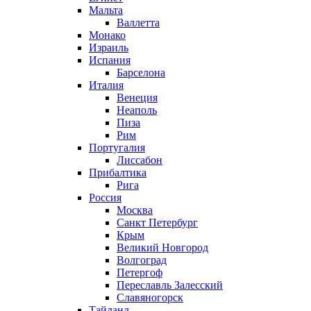
Мальта
Валлетта
Монако
Израиль
Испания
Барселона
Италия
Венеция
Неаполь
Пиза
Рим
Португалия
Лиссабон
Прибалтика
Рига
Россия
Москва
Санкт Петербург
Крым
Великий Новгород
Волгоград
Петергоф
Переславль Залесский
Славяногорск
Тайланд