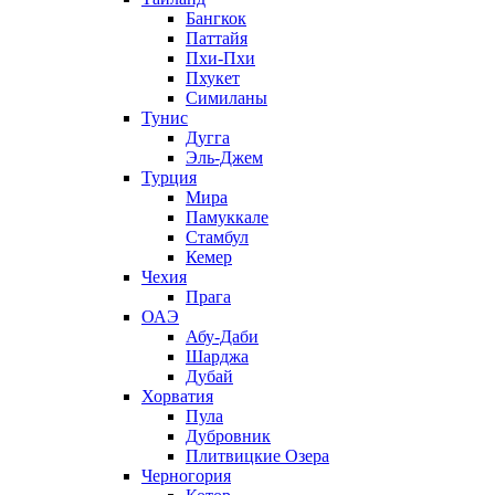
Бангкок
Паттайя
Пхи-Пхи
Пхукет
Симиланы
Тунис
Дугга
Эль-Джем
Турция
Мира
Памуккале
Стамбул
Кемер
Чехия
Прага
ОАЭ
Абу-Даби
Шарджа
Дубай
Хорватия
Пула
Дубровник
Плитвицкие Озера
Черногория