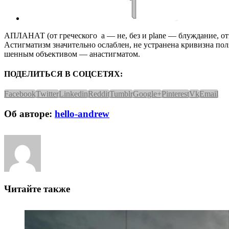
АПЛАНАТ (от греческого а — не, без и
plane
— блуждание, отк
Астигматизм зна­чительно ослаблен, не устра­нена кривизна по
шенным объективом —
ана­стигматом.
ПОДЕЛИТЬСЯ В СОЦСЕТЯХ:
Facebook
Twitter
Linkedin
Reddit
Tumblr
Google+
Pinterest
Vk
Email
Об авторе:
hello-andrew
Читайте также