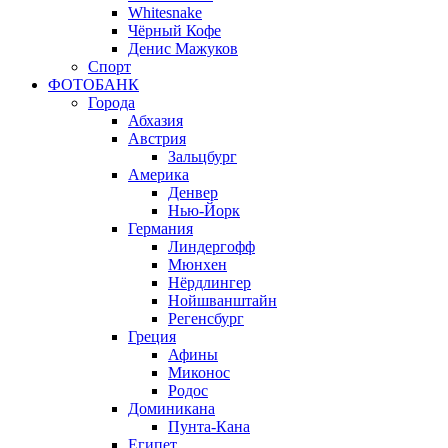
Whitesnake
Чёрный Кофе
Денис Мажуков
Спорт
ФОТОБАНК
Города
Абхазия
Австрия
Зальцбург
Америка
Денвер
Нью-Йорк
Германия
Линдергофф
Мюнхен
Нёрдлингер
Нойшванштайн
Регенсбург
Греция
Афины
Миконос
Родос
Доминикана
Пунта-Кана
Египет