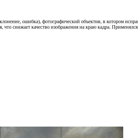
лонение, ошибка), фотографический объектив, в котором исправ
ля, что сни­жает качество изображения на краю кадра. Применялс