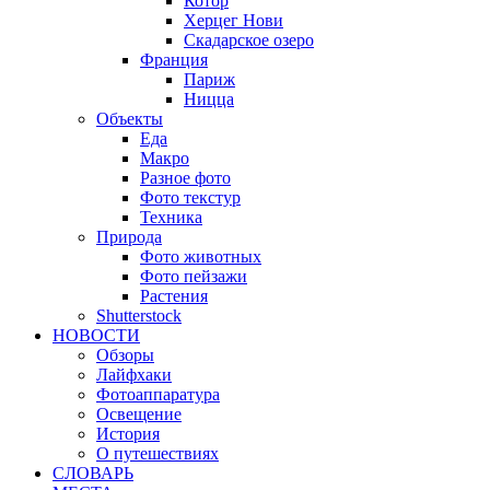
Котор
Херцег Нови
Скадарское озеро
Франция
Париж
Ницца
Объекты
Еда
Макро
Разное фото
Фото текстур
Техника
Природа
Фото животных
Фото пейзажи
Растения
Shutterstock
НОВОСТИ
Обзоры
Лайфхаки
Фотоаппаратура
Освещение
История
О путешествиях
CЛОВАРЬ