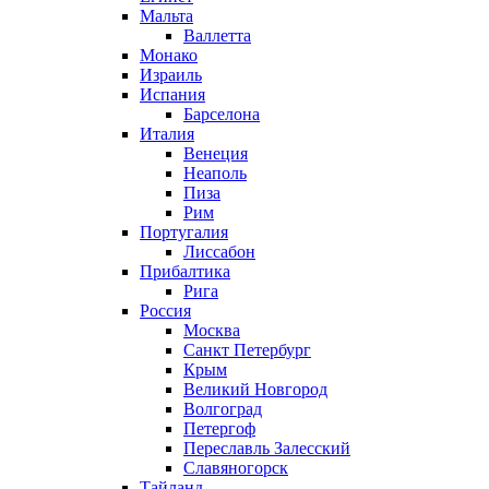
Мальта
Валлетта
Монако
Израиль
Испания
Барселона
Италия
Венеция
Неаполь
Пиза
Рим
Португалия
Лиссабон
Прибалтика
Рига
Россия
Москва
Санкт Петербург
Крым
Великий Новгород
Волгоград
Петергоф
Переславль Залесский
Славяногорск
Тайланд