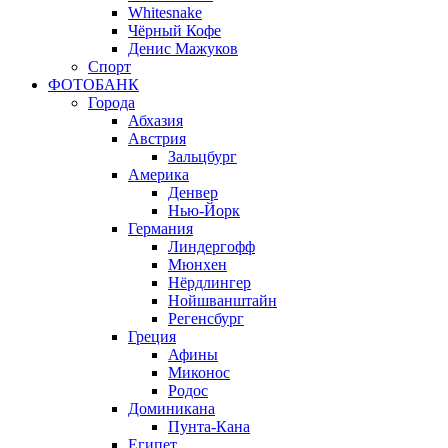
Whitesnake
Чёрный Кофе
Денис Мажуков
Спорт
ФОТОБАНК
Города
Абхазия
Австрия
Зальцбург
Америка
Денвер
Нью-Йорк
Германия
Линдергофф
Мюнхен
Нёрдлингер
Нойшванштайн
Регенсбург
Греция
Афины
Миконос
Родос
Доминикана
Пунта-Кана
Египет