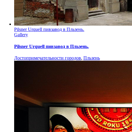
Pilsner Urquell пивзавод в Пльзень.
Gallery
Pilsner Urquell пивзавод в Пльзень.
Достопримечательности городов
,
Пльзень