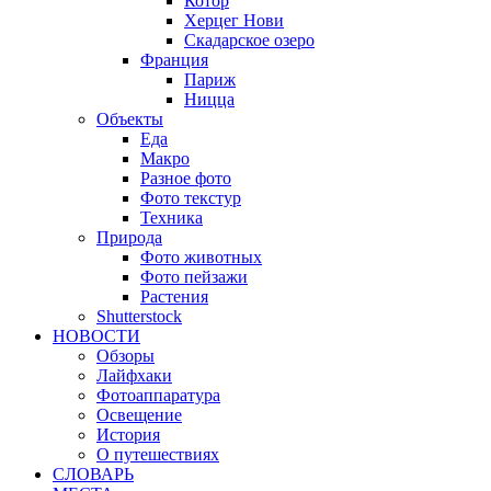
Котор
Херцег Нови
Скадарское озеро
Франция
Париж
Ницца
Объекты
Еда
Макро
Разное фото
Фото текстур
Техника
Природа
Фото животных
Фото пейзажи
Растения
Shutterstock
НОВОСТИ
Обзоры
Лайфхаки
Фотоаппаратура
Освещение
История
О путешествиях
CЛОВАРЬ