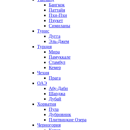
Бангкок
Паттайя
Пхи-Пхи
Пхукет
Симиланы
Тунис
Дугга
Эль-Джем
Турция
Мира
Памуккале
Стамбул
Кемер
Чехия
Прага
ОАЭ
Абу-Даби
Шарджа
Дубай
Хорватия
Пула
Дубровник
Плитвицкие Озера
Черногория