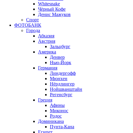
Whitesnake
Чёрный Кофе
Денис Мажуков
Спорт
ФОТОБАНК
Города
Абхазия
Австрия
Зальцбург
Америка
Денвер
Нью-Йорк
Германия
Линдергофф
Мюнхен
Нёрдлингер
Нойшванштайн
Регенсбург
Греция
Афины
Миконос
Родос
Доминикана
Пунта-Кана
Египет