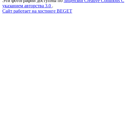
Эти фотографии доступны по
лицензии Creative Commons С
указанием авторства 3.0
.
Сайт работает на хостинге BEGET
Facebook
Instagram