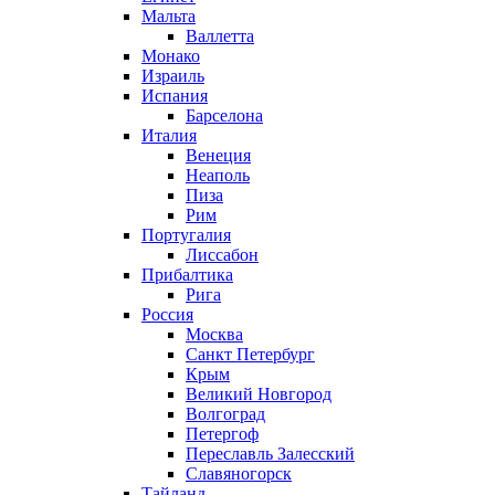
Мальта
Валлетта
Монако
Израиль
Испания
Барселона
Италия
Венеция
Неаполь
Пиза
Рим
Португалия
Лиссабон
Прибалтика
Рига
Россия
Москва
Санкт Петербург
Крым
Великий Новгород
Волгоград
Петергоф
Переславль Залесский
Славяногорск
Тайланд