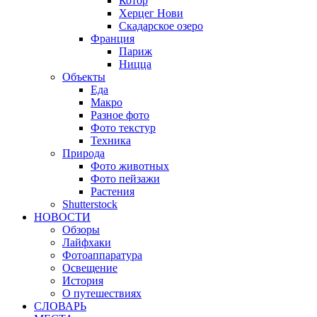
Котор
Херцег Нови
Скадарское озеро
Франция
Париж
Ницца
Объекты
Еда
Макро
Разное фото
Фото текстур
Техника
Природа
Фото животных
Фото пейзажи
Растения
Shutterstock
НОВОСТИ
Обзоры
Лайфхаки
Фотоаппаратура
Освещение
История
О путешествиях
CЛОВАРЬ