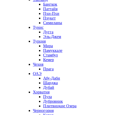
Бангкок
Паттайя
Пхи-Пхи
Пхукет
Симиланы
Тунис
Дугга
Эль-Джем
Турция
Мира
Памуккале
Стамбул
Кемер
Чехия
Прага
ОАЭ
Абу-Даби
Шарджа
Дубай
Хорватия
Пула
Дубровник
Плитвицкие Озера
Черногория