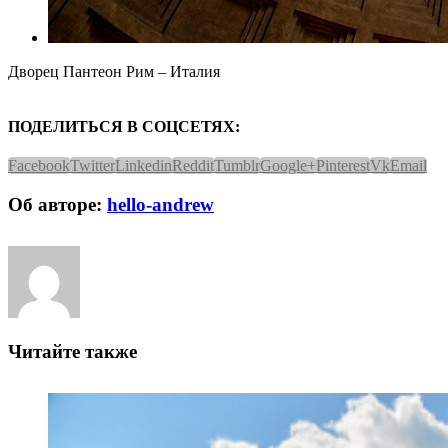
Дворец Пантеон Рим – Италия
ПОДЕЛИТЬСЯ В СОЦСЕТЯХ:
Facebook
Twitter
Linkedin
Reddit
Tumblr
Google+
Pinterest
Vk
Email
Об авторе:
hello-andrew
Читайте также