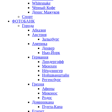
Whitesnake
Чёрный Кофе
Денис Мажуков
Спорт
ФОТОБАНК
Города
Абхазия
Австрия
Зальцбург
Америка
Денвер
Нью-Йорк
Германия
Линдергофф
Мюнхен
Нёрдлингер
Нойшванштайн
Регенсбург
Греция
Афины
Миконос
Родос
Доминикана
Пунта-Кана
Египет