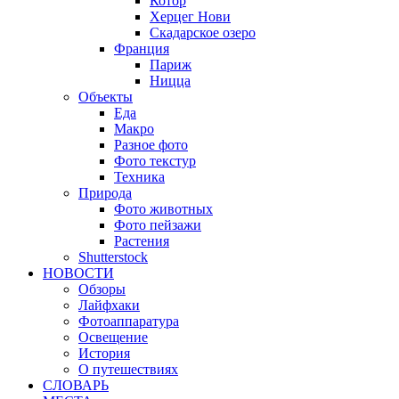
Котор
Херцег Нови
Скадарское озеро
Франция
Париж
Ницца
Объекты
Еда
Макро
Разное фото
Фото текстур
Техника
Природа
Фото животных
Фото пейзажи
Растения
Shutterstock
НОВОСТИ
Обзоры
Лайфхаки
Фотоаппаратура
Освещение
История
О путешествиях
CЛОВАРЬ