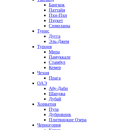
Бангкок
Паттайя
Пхи-Пхи
Пхукет
Симиланы
Тунис
Дугга
Эль-Джем
Турция
Мира
Памуккале
Стамбул
Кемер
Чехия
Прага
ОАЭ
Абу-Даби
Шарджа
Дубай
Хорватия
Пула
Дубровник
Плитвицкие Озера
Черногория