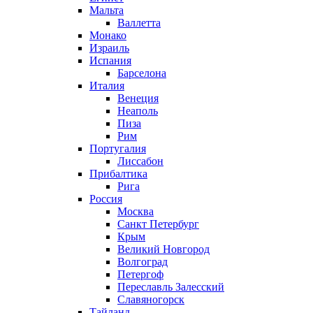
Мальта
Валлетта
Монако
Израиль
Испания
Барселона
Италия
Венеция
Неаполь
Пиза
Рим
Португалия
Лиссабон
Прибалтика
Рига
Россия
Москва
Санкт Петербург
Крым
Великий Новгород
Волгоград
Петергоф
Переславль Залесский
Славяногорск
Тайланд