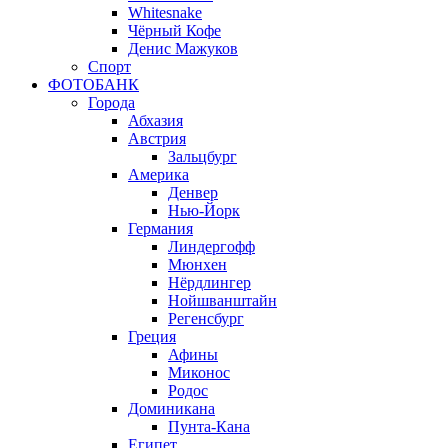
Whitesnake
Чёрный Кофе
Денис Мажуков
Спорт
ФОТОБАНК
Города
Абхазия
Австрия
Зальцбург
Америка
Денвер
Нью-Йорк
Германия
Линдергофф
Мюнхен
Нёрдлингер
Нойшванштайн
Регенсбург
Греция
Афины
Миконос
Родос
Доминикана
Пунта-Кана
Египет