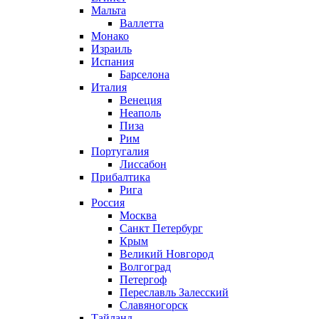
Мальта
Валлетта
Монако
Израиль
Испания
Барселона
Италия
Венеция
Неаполь
Пиза
Рим
Португалия
Лиссабон
Прибалтика
Рига
Россия
Москва
Санкт Петербург
Крым
Великий Новгород
Волгоград
Петергоф
Переславль Залесский
Славяногорск
Тайланд