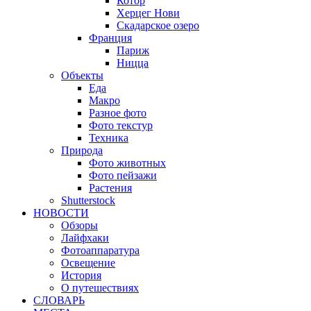
Котор
Херцег Нови
Скадарское озеро
Франция
Париж
Ницца
Объекты
Еда
Макро
Разное фото
Фото текстур
Техника
Природа
Фото животных
Фото пейзажи
Растения
Shutterstock
НОВОСТИ
Обзоры
Лайфхаки
Фотоаппаратура
Освещение
История
О путешествиях
CЛОВАРЬ