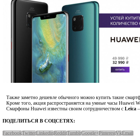
Также заметно дешевле обычного можно купить такие смартфоны
Кроме того, акция распространяется на умные часы Huawei Wat
Смарфоны Huawei известны своим сотрудничеством с
Leica
–
ПОДЕЛИТЬСЯ В СОЦСЕТЯХ:
Facebook
Twitter
Linkedin
Reddit
Tumblr
Google+
Pinterest
Vk
Email