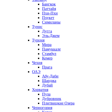
Бангкок
Паттайя
Пхи-Пхи
Пхукет
Симиланы
Тунис
Дугга
Эль-Джем
Турция
Мира
Памуккале
Стамбул
Кемер
Чехия
Прага
ОАЭ
Абу-Даби
Шарджа
Дубай
Хорватия
Пула
Дубровник
Плитвицкие Озера
Черногория