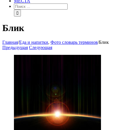
МЕСТА
Блик
Главная
/
Еда и напитки
,
Фото словарь терминов
/
Блик
Предыдущая
Следующая