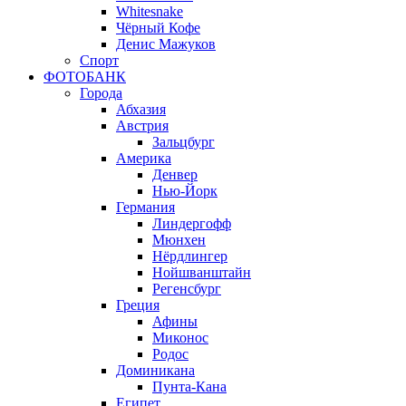
Whitesnake
Чёрный Кофе
Денис Мажуков
Спорт
ФОТОБАНК
Города
Абхазия
Австрия
Зальцбург
Америка
Денвер
Нью-Йорк
Германия
Линдергофф
Мюнхен
Нёрдлингер
Нойшванштайн
Регенсбург
Греция
Афины
Миконос
Родос
Доминикана
Пунта-Кана
Египет