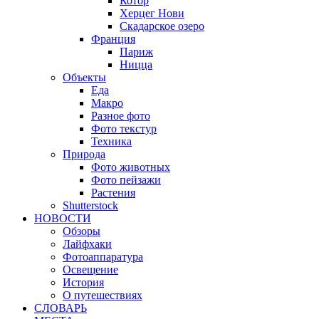
Котор
Херцег Нови
Скадарское озеро
Франция
Париж
Ницца
Объекты
Еда
Макро
Разное фото
Фото текстур
Техника
Природа
Фото животных
Фото пейзажи
Растения
Shutterstock
НОВОСТИ
Обзоры
Лайфхаки
Фотоаппаратура
Освещение
История
О путешествиях
CЛОВАРЬ