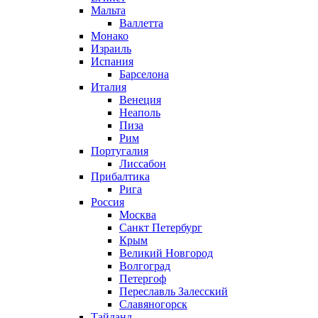
Мальта
Валлетта
Монако
Израиль
Испания
Барселона
Италия
Венеция
Неаполь
Пиза
Рим
Португалия
Лиссабон
Прибалтика
Рига
Россия
Москва
Санкт Петербург
Крым
Великий Новгород
Волгоград
Петергоф
Переславль Залесский
Славяногорск
Тайланд