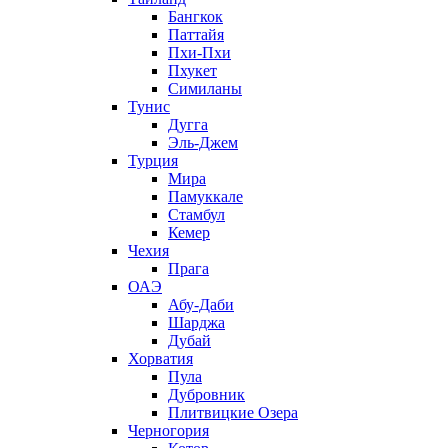
Бангкок
Паттайя
Пхи-Пхи
Пхукет
Симиланы
Тунис
Дугга
Эль-Джем
Турция
Мира
Памуккале
Стамбул
Кемер
Чехия
Прага
ОАЭ
Абу-Даби
Шарджа
Дубай
Хорватия
Пула
Дубровник
Плитвицкие Озера
Черногория