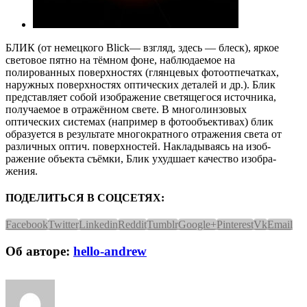
БЛИК (от немецкого Blick— взгляд, здесь — блеск), яркое
световое пятно на тёмном фоне, наблюдаемое на
полированных поверхностях (глянцевых фо­тоотпечатках,
наружных по­верхностях оптических деталей и др.). Блик
представляет собой изображение светящегося источника,
получаемое в отражённом свете. В много­линзовых
оптических системах (например в фотообъективах) блик
образуется в результате мно­гократного отражения света от
различных оптич. поверхно­стей. Накладываясь на изоб­
ражение объекта съёмки, Блик ухудшает качество изобра­
жения.
ПОДЕЛИТЬСЯ В СОЦСЕТЯХ:
Facebook
Twitter
Linkedin
Reddit
Tumblr
Google+
Pinterest
Vk
Email
Об авторе:
hello-andrew