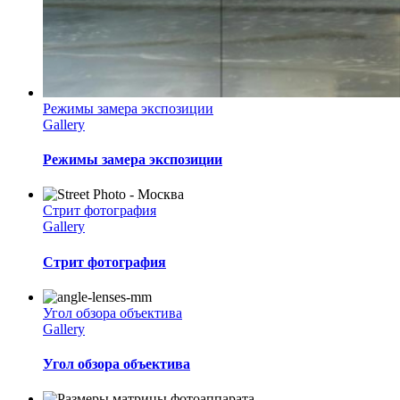
Режимы замера экспозиции
Gallery
Режимы замера экспозиции
Стрит фотография
Gallery
Стрит фотография
Угол обзора объектива
Gallery
Угол обзора объектива