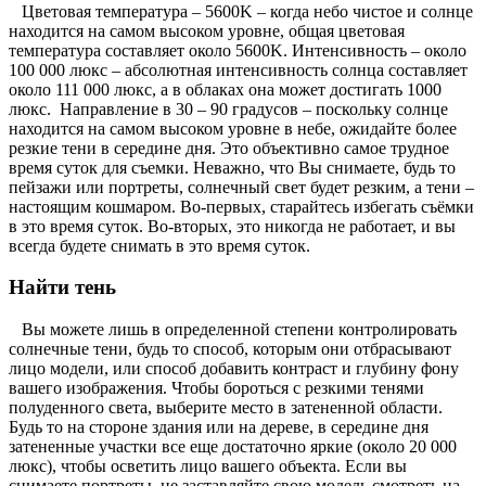
Цветовая температура – 5600K – когда небо чистое и солнце
находится на самом высоком уровне, общая цветовая
температура составляет около 5600K. Интенсивность – около
100 000 люкс – абсолютная интенсивность солнца составляет
около 111 000 люкс, а в облаках она может достигать 1000
люкс. Направление в 30 – 90 градусов – поскольку солнце
находится на самом высоком уровне в небе, ожидайте более
резкие тени в середине дня. Это объективно самое трудное
время суток для съемки. Неважно, что Вы снимаете, будь то
пейзажи или портреты, солнечный свет будет резким, а тени –
настоящим кошмаром. Во-первых, старайтесь избегать съёмки
в это время суток. Во-вторых, это никогда не работает, и вы
всегда будете снимать в это время суток.
Найти тень
Вы можете лишь в определенной степени контролировать
солнечные тени, будь то способ, которым они отбрасывают
лицо модели, или способ добавить контраст и глубину фону
вашего изображения. Чтобы бороться с резкими тенями
полуденного света, выберите место в затененной области.
Будь то на стороне здания или на дереве, в середине дня
затененные участки все еще достаточно яркие (около 20 000
люкс), чтобы осветить лицо вашего объекта. Если вы
снимаете портреты, не заставляйте свою модель смотреть на