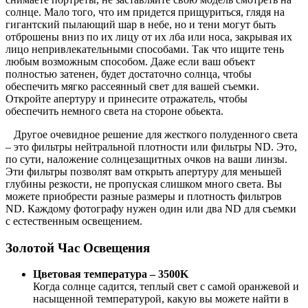
солнце. Мало того, что им придется прищуриться, глядя на
гигантский пылающий шар в небе, но и тени могут быть
отброшены вниз по их лицу от их лба или носа, закрывая их
лицо непривлекательными способами. Так что ищите тень
любым возможным способом. Даже если ваш объект
полностью затенен, будет достаточно солнца, чтобы
обеспечить мягко рассеянный свет для вашей съемки.
Откройте апертуру и принесите отражатель, чтобы
обеспечить немного света на стороне обьекта.
Другое очевидное решение для жесткого полуденного света
– это фильтры нейтральной плотности или фильтры ND. Это,
по сути, наложение солнцезащитных очков на ваши линзы.
Эти фильтры позволят вам открыть апертуру для меньшей
глубины резкости, не пропуская слишком много света. Вы
можете приобрести разные размеры и плотность фильтров
ND. Каждому фотографу нужен один или два ND для съемки
с естественным освещением.
Золотой Час Освещения
Цветовая температура – 3500K
Когда солнце садится, теплый свет с самой оранжевой и
насыщенной температурой, какую вы можете найти в