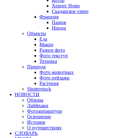
Котор
Херцег Нови
Скадарское озеро
Франция
Париж
Ницца
Объекты
Еда
Макро
Разное фото
Фото текстур
Техника
Природа
Фото животных
Фото пейзажи
Растения
Shutterstock
НОВОСТИ
Обзоры
Лайфхаки
Фотоаппаратура
Освещение
История
О путешествиях
CЛОВАРЬ