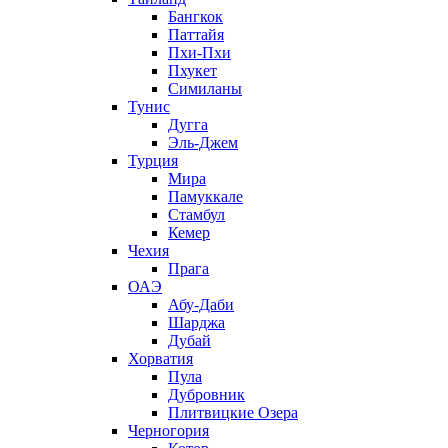
Бангкок
Паттайя
Пхи-Пхи
Пхукет
Симиланы
Тунис
Дугга
Эль-Джем
Турция
Мира
Памуккале
Стамбул
Кемер
Чехия
Прага
ОАЭ
Абу-Даби
Шарджа
Дубай
Хорватия
Пула
Дубровник
Плитвицкие Озера
Черногория