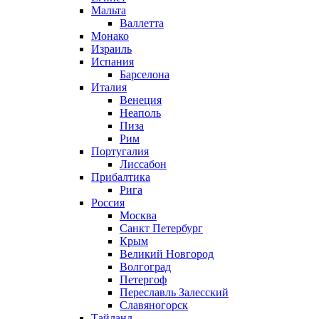
Мальта
Валлетта
Монако
Израиль
Испания
Барселона
Италия
Венеция
Неаполь
Пиза
Рим
Португалия
Лиссабон
Прибалтика
Рига
Россия
Москва
Санкт Петербург
Крым
Великий Новгород
Волгоград
Петергоф
Переславль Залесский
Славяногорск
Тайланд