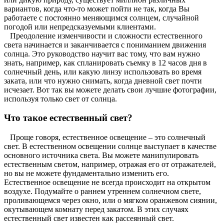
вариантов, когда что-то может пойти не так, когда Вы
работаете с постоянно меняющимся солнцем, случайной
погодой или непредсказуемыми клиентами.
Преодоление изменчивости и сложности естественного
света начинается и заканчивается с пониманием движения
солнца. Это руководство научит вас тому, что вам нужно
знать, например, как спланировать съемку в 12 часов дня в
солнечный день, или какую линзу использовать во время
заката, или что нужно снимать, когда дневной свет почти
исчезает. Вот так вы можете делать свои лучшие фотографии,
используя только свет от солнца.
Что такое естественный свет?
Проще говоря, естественное освещение – это солнечный
свет. В естественном освещении солнце выступает в качестве
основного источника света. Вы можете манипулировать
естественным светом, например, отражая его от отражателей,
но вы не можете фундаментально изменить его.
Естественное освещение не всегда происходит на открытом
воздухе. Подумайте о раннем утреннем солнечном свете,
проливающемся через окно, или о мягком оранжевом сиянии,
окутывающем комнату перед закатом. В этих случаях
естественный свет известен как рассеянный свет.