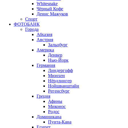
Whitesnake
Чёрный Кофе
Денис Мажуков
Спорт
ФОТОБАНК
Города
Абхазия
Австрия
Зальцбург
Америка
Денвер
Нью-Йорк
Германия
Линдергофф
Мюнхен
Нёрдлингер
Нойшванштайн
Регенсбург
Греция
Афины
Миконос
Родос
Доминикана
Пунта-Кана
Египет