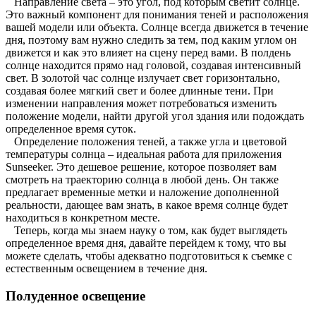
Направление света – это угол, под которым светит солнце.
Это важный компонент для понимания теней и расположения
вашей модели или объекта. Солнце всегда движется в течение
дня, поэтому вам нужно следить за тем, под каким углом он
движется и как это влияет на сцену перед вами. В полдень
солнце находится прямо над головой, создавая интенсивный
свет. В золотой час солнце излучает свет горизонтально,
создавая более мягкий свет и более длинные тени. При
изменении направления может потребоваться изменить
положение модели, найти другой угол здания или подождать
определенное время суток.
Определение положения теней, а также угла и цветовой
температуры солнца – идеальная работа для приложения
Sunseeker. Это дешевое решение, которое позволяет вам
смотреть на траекторию солнца в любой день. Он также
предлагает временные метки и наложение дополненной
реальности, дающее вам знать, в какое время солнце будет
находиться в конкретном месте.
Теперь, когда мы знаем науку о том, как будет выглядеть
определенное время дня, давайте перейдем к тому, что вы
можете сделать, чтобы адекватно подготовиться к съемке с
естественным освещением в течение дня.
Полуденное освещение