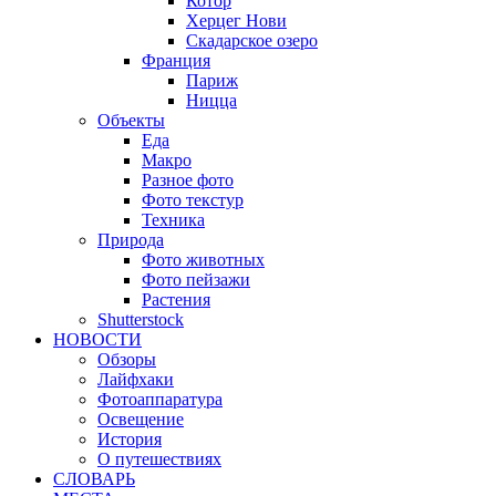
Котор
Херцег Нови
Скадарское озеро
Франция
Париж
Ницца
Объекты
Еда
Макро
Разное фото
Фото текстур
Техника
Природа
Фото животных
Фото пейзажи
Растения
Shutterstock
НОВОСТИ
Обзоры
Лайфхаки
Фотоаппаратура
Освещение
История
О путешествиях
CЛОВАРЬ