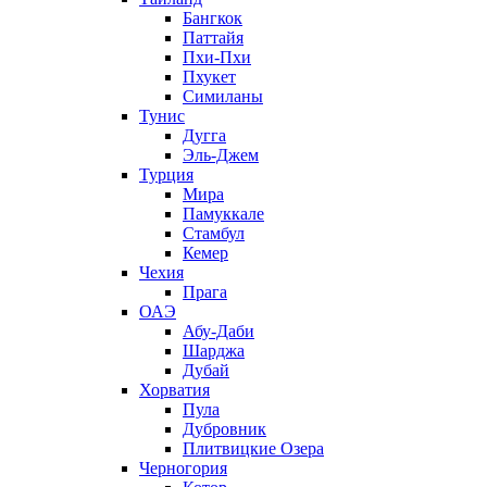
Бангкок
Паттайя
Пхи-Пхи
Пхукет
Симиланы
Тунис
Дугга
Эль-Джем
Турция
Мира
Памуккале
Стамбул
Кемер
Чехия
Прага
ОАЭ
Абу-Даби
Шарджа
Дубай
Хорватия
Пула
Дубровник
Плитвицкие Озера
Черногория