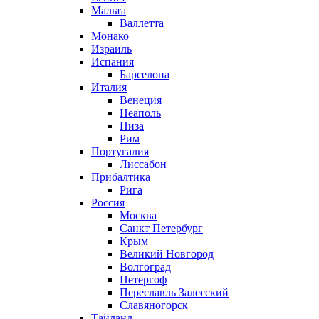
Мальта
Валлетта
Монако
Израиль
Испания
Барселона
Италия
Венеция
Неаполь
Пиза
Рим
Португалия
Лиссабон
Прибалтика
Рига
Россия
Москва
Санкт Петербург
Крым
Великий Новгород
Волгоград
Петергоф
Переславль Залесский
Славяногорск
Тайланд