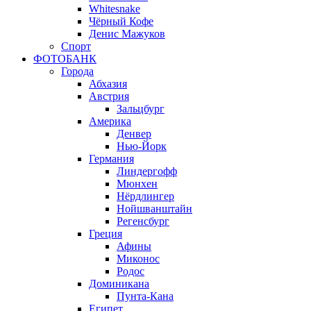
Whitesnake
Чёрный Кофе
Денис Мажуков
Спорт
ФОТОБАНК
Города
Абхазия
Австрия
Зальцбург
Америка
Денвер
Нью-Йорк
Германия
Линдергофф
Мюнхен
Нёрдлингер
Нойшванштайн
Регенсбург
Греция
Афины
Миконос
Родос
Доминикана
Пунта-Кана
Египет